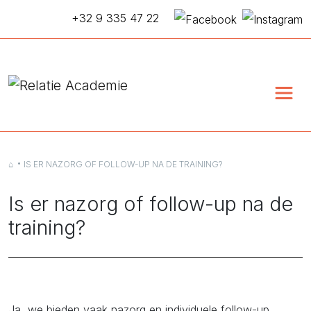
+32 9 335 47 22
⌂
IS ER NAZORG OF FOLLOW-UP NA DE TRAINING?
Is er nazorg of follow-up na de
training?
Ja, we bieden vaak nazorg en individuele follow-up